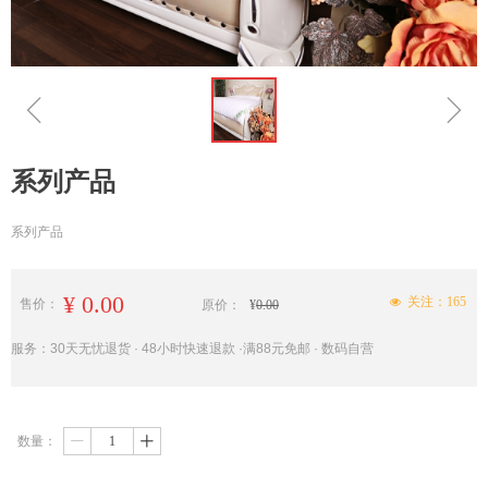
ꁆ
ꁇ
系列产品
系列产品
¥
0.00
关注：
165
넶
售价：
原价：
¥
0.00
服务：30天无忧退货 · 48小时快速退款 ·满88元免邮 · 数码自营
数量：
ꄷ
ꄸ